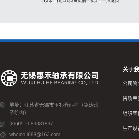
共3条 当前1/1页
首页
前一页
1
后一页
尾页
关于
公司简
资质荣
地址：江苏省无锡市玉祁蓉西村（铭涛滚
子院内）
组织架
(86)0510-83331837
生产设
whemail888@163.com