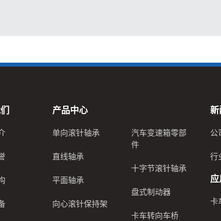
我们
产品中心
产品中心
新
介
单向滚针轴承
汽车变速箱零部
公
件
誉
直线轴承
行
十字节滚针轴承
应
构
平面轴承
盘式制动器
卡
备
向心滚针保持架
卡车转向车桥